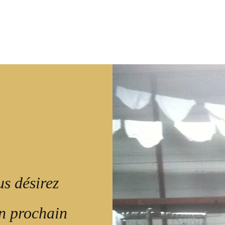
Bandes-annonces
Photos de t
t
s désirez
un prochain